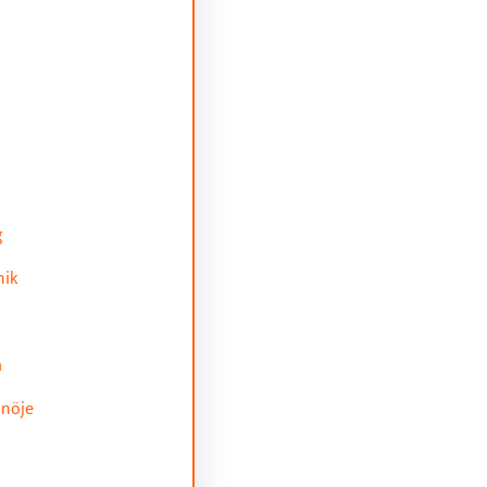
g
nik
a
 nöje