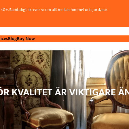
40+. Samtidigt skriver vi om allt mellan himmel och jord, när
ices
Blog
Buy Now
R KVALITET ÄR VIKTIGARE ÄN