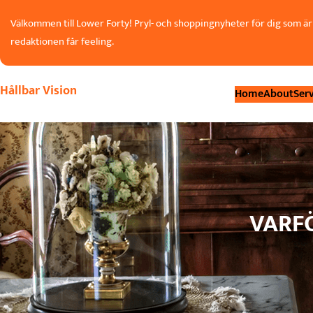
Hoppa
Välkommen till Lower Forty! Pryl- och shoppingnyheter för dig som är 
till
redaktionen får feeling.
innehåll
Hållbar Vision
Home
About
Serv
VARFÖ