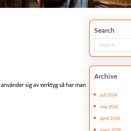
Search
S
e
a
r
Archive
c
använder sig av verktyg så har man
h
juli 2026
maj 2026
april 2026
mars 2026