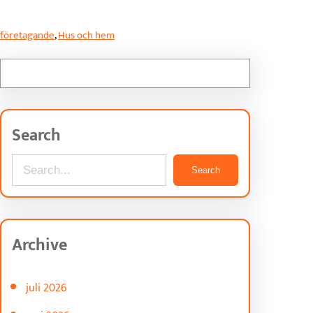
företagande
, 
Hus och hem
Search
S
Search
e
a
r
Archive
c
h
juli 2026