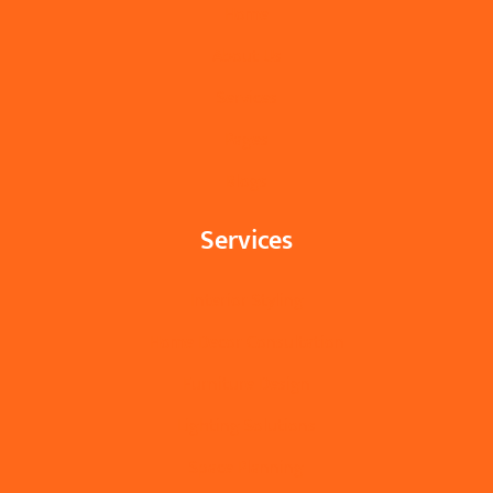
Home
About Us
Services
Pages
Blogs
Services
Interior Styling
Home Decor Consultation
Furniture Design
Lighting Solutions
Space Planning