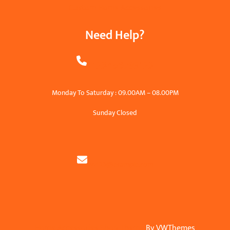
Custom Home Accessories
Need Help?
+123456789123
Monday To Saturday : 09.00AM – 08.00PM
Sunday Closed
xyz123@example.com
Home Accessories Shop Theme
By VWThemes