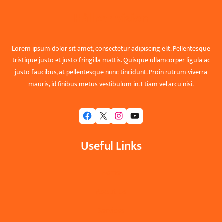
Hållbar vision
Lorem ipsum dolor sit amet, consectetur adipiscing elit. Pellentesque
tristique justo et justo fringilla mattis. Quisque ullamcorper ligula ac
justo faucibus, at pellentesque nunc tincidunt. Proin rutrum viverra
mauris, id finibus metus vestibulum in. Etiam vel arcu nisi.
Facebook
X
Instagram
YouTube
Useful Links
Home
About Us
Services