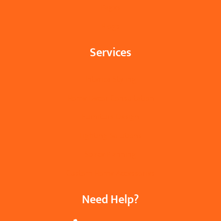
Pages
Blogs
Services
Interior Styling
Home Decor Consultation
Furniture Design
Lighting Solutions
Space Planning
Custom Home Accessories
Need Help?