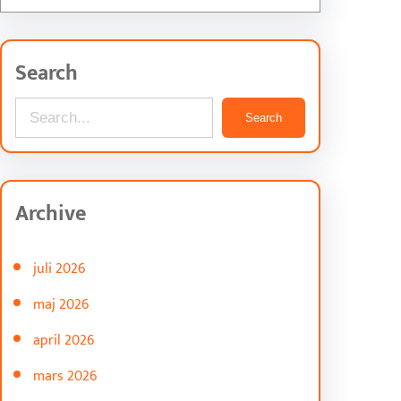
Search
S
Search
e
a
r
Archive
c
h
juli 2026
maj 2026
april 2026
mars 2026