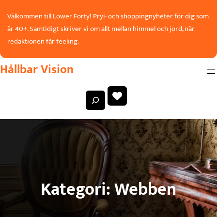
Hoppa
Välkommen till Lower Forty! Pryl- och shoppingnyheter för dig som
till
är 40+. Samtidigt skriver vi om allt mellan himmel och jord, när
innehåll
redaktionen får feeling.
Hållbar Vision
S
e
a
r
c
h
Kategori:
Webben