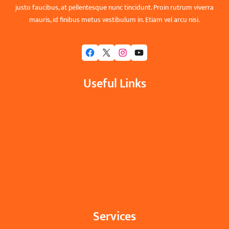
justo faucibus, at pellentesque nunc tincidunt. Proin rutrum viverra
mauris, id finibus metus vestibulum in. Etiam vel arcu nisi.
Facebook
X
Instagram
YouTube
Useful Links
Home
About Us
Services
Pages
Blogs
Services