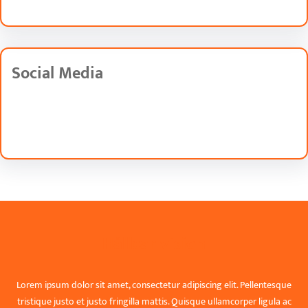
Social Media
Facebook
Twitter
Instagram
LinkedIn
Pinterest
Vimeo
Tumblr
Hållbar vision
Lorem ipsum dolor sit amet, consectetur adipiscing elit. Pellentesque
tristique justo et justo fringilla mattis. Quisque ullamcorper ligula ac