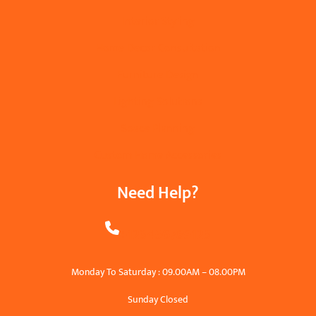
Interior Styling
Home Decor Consultation
Furniture Design
Lighting Solutions
Space Planning
Custom Home Accessories
Need Help?
+123456789123
Monday To Saturday : 09.00AM – 08.00PM
Sunday Closed