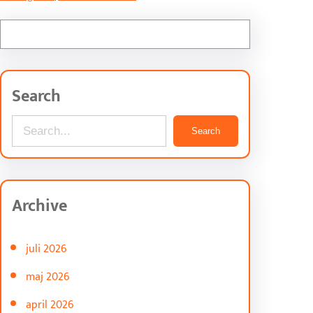
Search
S
Search
e
a
r
Archive
c
h
juli 2026
maj 2026
april 2026