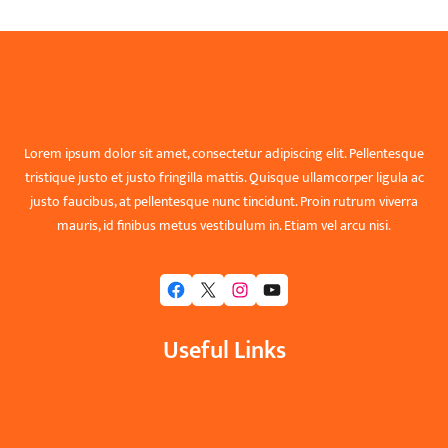
Hållbar vision
Lorem ipsum dolor sit amet, consectetur adipiscing elit. Pellentesque
tristique justo et justo fringilla mattis. Quisque ullamcorper ligula ac
justo faucibus, at pellentesque nunc tincidunt. Proin rutrum viverra
mauris, id finibus metus vestibulum in. Etiam vel arcu nisi.
Facebook
X
Instagram
YouTube
Useful Links
Home
About Us