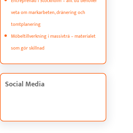
Entreprenad i Stockholm – allt du behöver
veta om markarbeten, dränering och
tomtplanering
Möbeltillverkning i massivträ – materialet
som gör skillnad
Social Media
Facebook
Twitter
Instagram
LinkedIn
Pinterest
Vimeo
Tumblr