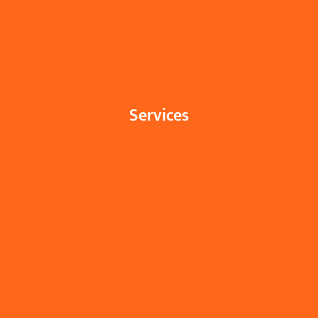
Services
Pages
Blogs
Services
Interior Styling
Home Decor Consultation
Furniture Design
Lighting Solutions
Space Planning
Custom Home Accessories