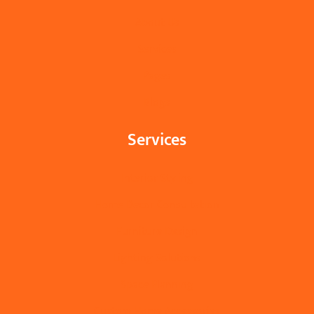
About Us
Services
Pages
Blogs
Services
Interior Styling
Home Decor Consultation
Furniture Design
Lighting Solutions
Space Planning
Custom Home Accessories