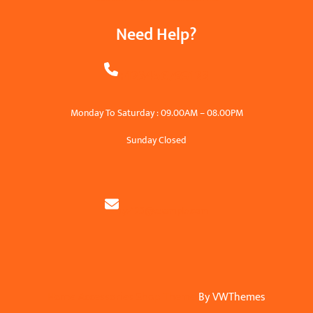
Need Help?
+123456789123
Monday To Saturday : 09.00AM – 08.00PM
Sunday Closed
xyz123@example.com
Home Accessories Shop Theme
By VWThemes