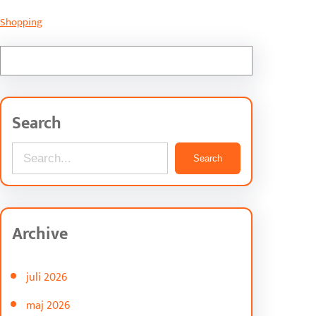
Shopping
Search
S
Search
e
a
r
Archive
c
h
juli 2026
maj 2026