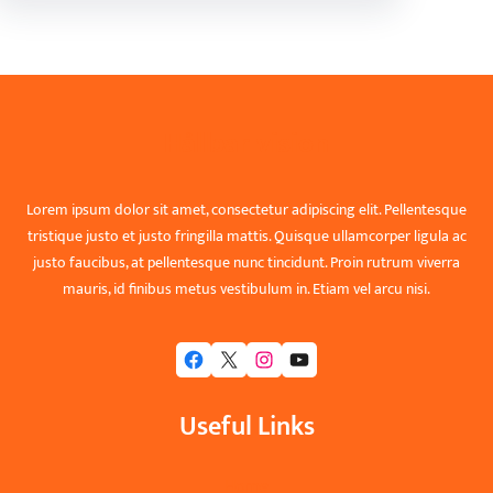
Hållbar vision
Lorem ipsum dolor sit amet, consectetur adipiscing elit. Pellentesque
tristique justo et justo fringilla mattis. Quisque ullamcorper ligula ac
justo faucibus, at pellentesque nunc tincidunt. Proin rutrum viverra
mauris, id finibus metus vestibulum in. Etiam vel arcu nisi.
Facebook
X
Instagram
YouTube
Useful Links
Home